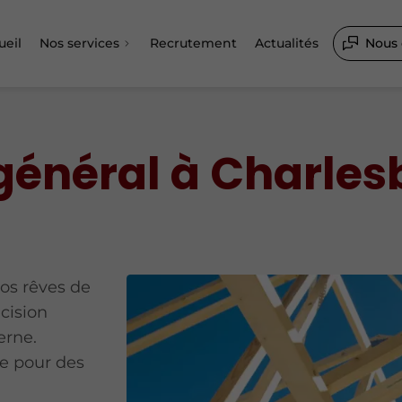
ueil
Nos services
Recrutement
Actualités
Nous 
général à Charle
os rêves de
cision
erne.
e pour des