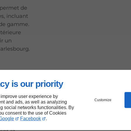
 permet de
s, incluant
t de gamme.
ntérieure
ir un
harlesbourg.
eures
cy is our priority
 improve user experience by
Customize
nt and ads, as well as analyzing
ng social networks functionalities. By
you consent to the use of Cookies
qui
Google
Facebook
.
ure à