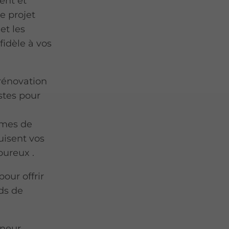
ent et
e projet
et les
fidèle à vos
rénovation
ustes pour
èmes de
uisent vos
oureux .
pour offrir
rds de
eneur