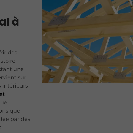
al à
rir des
istoire
ectant une
rvient sur
 intérieurs
et
que
rons que
idée par des
s.