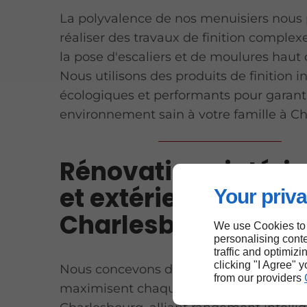
La polyvalence de nos menuisiers nous
réaliser des travaux de finition complexe
la pose d'escaliers et de moulures hau
Nous utilisons des produits de finition i
écologiques et performants pour garant
environnement sain à votre famille à C
Rénovations intéri
et extérieures à
Your priva
Charlesbourg
We use Cookies to
personalising conte
traffic and optimizi
clicking "I Agree" 
Nous concevons des
plans de designer
from our providers
maximisent chaque coin de votre deme