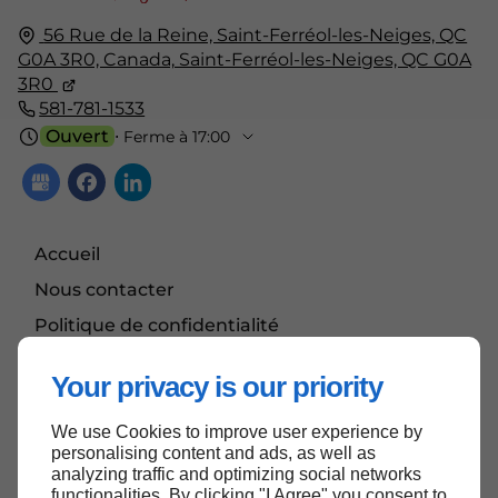
56 Rue de la Reine, Saint-Ferréol-les-Neiges, QC
G0A 3R0, Canada,
Saint-Ferréol-les-Neiges, QC
G0A
3R0
581-781-1533
Ouvert
⋅ Ferme à 17:00
Accueil
Nous contacter
Politique de confidentialité
Plan du site
Your privacy is our priority
We use Cookies to improve user experience by
personalising content and ads, as well as
Haut de page
analyzing traffic and optimizing social networks
functionalities. By clicking "I Agree" you consent to