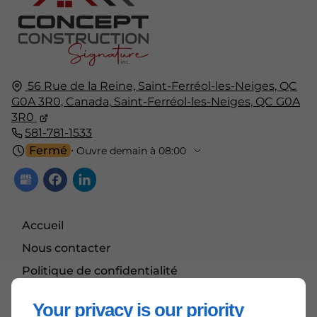
56 Rue de la Reine, Saint-Ferréol-les-Neiges, QC
G0A 3R0, Canada,
Saint-Ferréol-les-Neiges, QC
G0A
3R0
581-781-1533
Fermé
⋅ Ouvre demain à 08:00
Accueil
Nous contacter
Politique de confidentialité
Plan du site
Your privacy is our priority